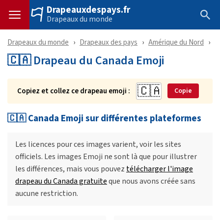
Drapeauxdespays.fr
Drapeaux du monde
Drapeaux du monde
Drapeaux des pays
Amérique du Nord
C
🇨🇦 Drapeau du Canada Emoji
Copiez et collez ce drapeau emoji :
Copie
🇨🇦 Canada Emoji sur différentes plateformes
Les licences pour ces images varient, voir les sites
officiels. Les images Emoji ne sont là que pour illustrer
les différences, mais vous pouvez
télécharger l'image
drapeau du Canada gratuite
que nous avons créée sans
aucune restriction.