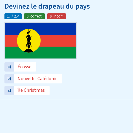
Devinez le drapeau du pays
1.
/ 254
0
correct.
0
incorr.
Écosse
a)
Nouvelle-Calédonie
b)
Île Christmas
c)