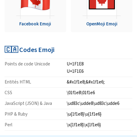
Facebook Emoji
OpenMoji Emoji
🇨🇦 Codes Emoji
Points de code Unicode
U+1F1E8
U+1F1E6
Entités HTML
&#x1f1e8;&#x1f1e6;
CSS
\01f1e8\01f1e6
JavaScript (JSON) & Java
\ud83c\udde8\ud83c\udde6
PHP & Ruby
\u{1f1e8}\u{1f1e6}
Perl
\x{1f1e8}\x{1f1e6}