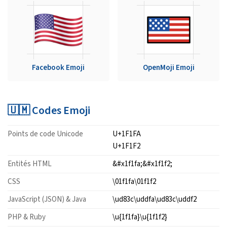
Facebook Emoji
OpenMoji Emoji
🇺🇲 Codes Emoji
Points de code Unicode
U+1F1FA
U+1F1F2
Entités HTML
&#x1f1fa;&#x1f1f2;
CSS
\01f1fa\01f1f2
JavaScript (JSON) & Java
\ud83c\uddfa\ud83c\uddf2
PHP & Ruby
\u{1f1fa}\u{1f1f2}