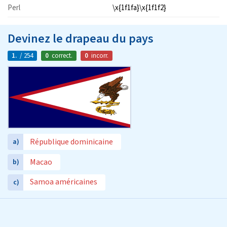
Perl
\x{1f1fa}\x{1f1f2}
Devinez le drapeau du pays
1.
/ 254
0
correct.
0
incorr.
République dominicaine
a)
Macao
b)
Samoa américaines
c)