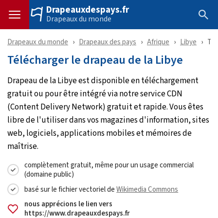
Drapeauxdespays.fr
Drapeaux du monde
Drapeaux du monde
Drapeaux des pays
Afrique
Libye
Tél
Télécharger le drapeau de la Libye
Drapeau de la Libye est disponible en téléchargement
gratuit ou pour être intégré via notre service CDN
(Content Delivery Network) gratuit et rapide. Vous êtes
libre de l'utiliser dans vos magazines d'information, sites
web, logiciels, applications mobiles et mémoires de
maîtrise.
complètement gratuit, même pour un usage commercial
(domaine public)
basé sur le fichier vectoriel de
Wikimedia Commons
nous apprécions le lien vers
https://www.drapeauxdespays.fr