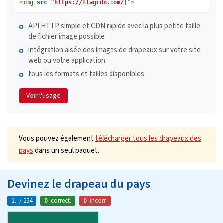
<
img
src=
"
https://flagcdn.com/
">
API HTTP simple et CDN rapide avec la plus petite taille
de fichier image possible
intégration aisée des images de drapeaux sur votre site
web ou votre application
tous les formats et tailles disponibles
Voir l'usage
Vous pouvez également
télécharger tous les drapeaux des
pays
dans un seul paquet.
Devinez le drapeau du pays
1.
/ 254
0
correct.
0
incorr.