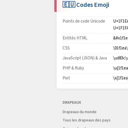
🇪🇺 Codes Emoji
Points de code Unicode
U+1F1E
U+1F1F
Entités HTML
&#x1f1e
CSS
\01f1ea\
JavaScript (JSON) & Java
\ud83c\
PHP & Ruby
\u{1f1ea
Perl
\x{1f1ea
DRAPEAUX
Drapeaux du monde
Tous les drapeaux des pays