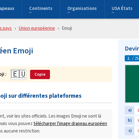
rapeaux
Continents
Organisations
USA États
s pays
Union européenne
Emoji
Devin
éen Emoji
1.
/ 25
ji :
Copie
ji sur différentes plateformes
a)
, voir les sites officiels. Les images Emoji ne sont là
b)
, mais vous pouvez
télécharger l'image drapeau européen
 aucune restriction.
c)