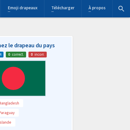
Emoji drapeaux
Télécharger
À propos
ez le drapeau du pays
4
0
correct.
0
incorr.
Bangladesh
Paraguay
Islande