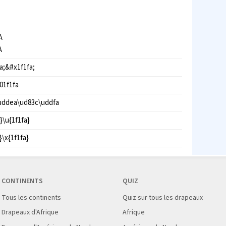
A
A
a;&#x1f1fa;
01f1fa
uddea\ud83c\uddfa
}\u{1f1fa}
}\x{1f1fa}
CONTINENTS
QUIZ
Tous les continents
Quiz sur tous les drapeaux
Drapeaux d'Afrique
Afrique