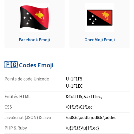
Facebook Emoji
OpenMoji Emoji
🇵🇬 Codes Emoji
Points de code Unicode
U+1F1F5
U+1F1EC
Entités HTML
&#x1f1f5;&#x1f1ec;
CSS
\01f1f5\01f1ec
JavaScript (JSON) & Java
\ud83c\uddf5\ud83c\uddec
PHP & Ruby
\u{1f1f5}\u{1f1ec}