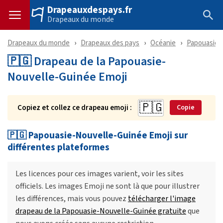
Drapeauxdespays.fr
Drapeaux du monde
Drapeaux du monde
Drapeaux des pays
Océanie
Papouasie-
🇵🇬 Drapeau de la Papouasie-
Nouvelle-Guinée Emoji
Copiez et collez ce drapeau emoji :
Copie
🇵🇬 Papouasie-Nouvelle-Guinée Emoji sur
différentes plateformes
Les licences pour ces images varient, voir les sites
officiels. Les images Emoji ne sont là que pour illustrer
les différences, mais vous pouvez
télécharger l'image
drapeau de la Papouasie-Nouvelle-Guinée gratuite
que