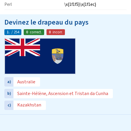
Perl
\x{1f1f5}\x{1f1ec}
Devinez le drapeau du pays
1.
/ 254
0
correct.
0
incorr.
Australie
a)
Sainte-Hélène, Ascension et Tristan da Cunha
b)
Kazakhstan
c)