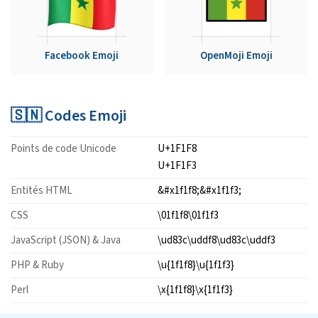
Facebook Emoji
OpenMoji Emoji
🇸🇳 Codes Emoji
Points de code Unicode
U+1F1F8
U+1F1F3
Entités HTML
&#x1f1f8;&#x1f1f3;
CSS
\01f1f8\01f1f3
JavaScript (JSON) & Java
\ud83c\uddf8\ud83c\uddf3
PHP & Ruby
\u{1f1f8}\u{1f1f3}
Perl
\x{1f1f8}\x{1f1f3}