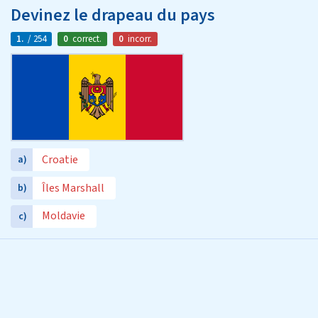
Devinez le drapeau du pays
1.
/ 254
0
correct.
0
incorr.
Croatie
a)
Îles Marshall
b)
Moldavie
c)