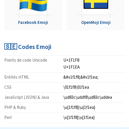
Facebook Emoji
OpenMoji Emoji
🇸🇪 Codes Emoji
Points de code Unicode
U+1F1F8
U+1F1EA
Entités HTML
&#x1f1f8;&#x1f1ea;
CSS
\01f1f8\01f1ea
JavaScript (JSON) & Java
\ud83c\uddf8\ud83c\uddea
PHP & Ruby
\u{1f1f8}\u{1f1ea}
Perl
\x{1f1f8}\x{1f1ea}