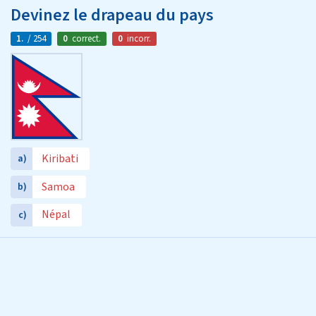
Devinez le drapeau du pays
1.
/ 254
0
correct.
0
incorr.
Kiribati
a)
Samoa
b)
Népal
c)