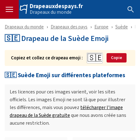
Drapeauxdespays.fr
Drapeaux du monde
Drapeaux du monde
Drapeaux des pays
Europe
Suède
Em
🇸🇪 Drapeau de la Suède Emoji
Copiez et collez ce drapeau emoji :
Copie
🇸🇪 Suède Emoji sur différentes plateformes
Les licences pour ces images varient, voir les sites
officiels. Les images Emoji ne sont là que pour illustrer
les différences, mais vous pouvez
télécharger l'image
drapeau de la Suède gratuite
que nous avons créée sans
aucune restriction.