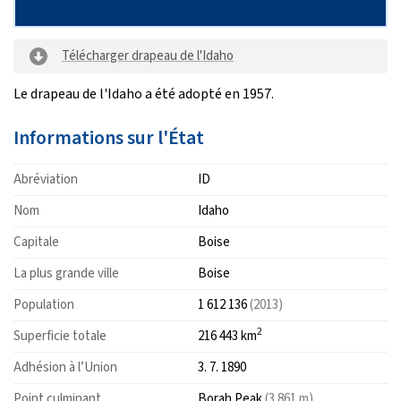
Télécharger drapeau de l'Idaho
Le drapeau de l'Idaho a été adopté en 1957.
Informations sur l'État
Abréviation
ID
Nom
Idaho
Capitale
Boise
La plus grande ville
Boise
Population
1 612 136
(2013)
2
Superficie totale
216 443 km
Adhésion à l’Union
3. 7. 1890
Point culminant
Borah Peak
(3 861 m)