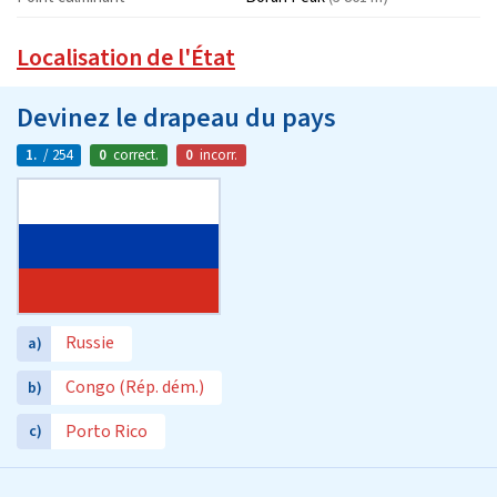
Localisation de l'État
Devinez le drapeau du pays
1.
/ 254
0
correct.
0
incorr.
Russie
a)
Congo (Rép. dém.)
b)
Porto Rico
c)