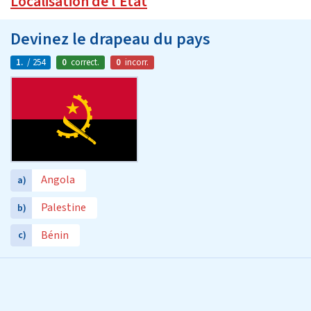
Localisation de l'État
Devinez le drapeau du pays
1.
/ 254
0
correct.
0
incorr.
Angola
a)
Palestine
b)
Bénin
c)