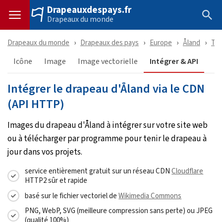
Drapeauxdespays.fr
Drapeaux du monde
Drapeaux du monde
Drapeaux des pays
Europe
Åland
Tél
Icône
Image
Image vectorielle
Intégrer & API
Intégrer le drapeau d'Åland via le CDN
(API HTTP)
Images du drapeau d'Åland à intégrer sur votre site web
ou à télécharger par programme pour tenir le drapeau à
jour dans vos projets.
service entièrement gratuit sur un réseau CDN
Cloudflare
HTTP2 sûr et rapide
basé sur le fichier vectoriel de
Wikimedia Commons
PNG, WebP, SVG (meilleure compression sans perte) ou JPEG
(qualité 100%)