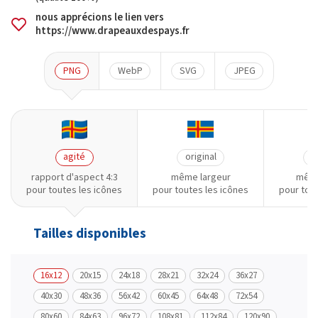
nous apprécions le lien vers
https://www.drapeauxdespays.fr
PNG
WebP
SVG
JPEG
agité
original
o
rapport d'aspect 4:3
même largeur
même
pour toutes les icônes
pour toutes les icônes
pour tou
Tailles disponibles
16x12
20x15
24x18
28x21
32x24
36x27
40x30
48x36
56x42
60x45
64x48
72x54
80x60
84x63
96x72
108x81
112x84
120x90