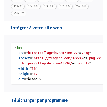
128x96
144x108
160x120
192x144
224x168
256x192
Intégrer à votre site web
<
img
src
="
https://flagcdn.com/16x12/
ax
.png
"
srcset
="
https://flagcdn.com/32x24/
ax
.png 2x,
https://flagcdn.com/48x36/
ax
.png 3x
"
width
="
16
"
height
="
12
"
alt
="
Åland
">
Télécharger par programme