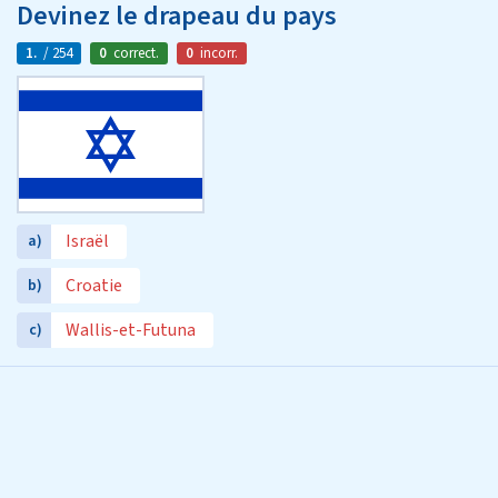
Devinez le drapeau du pays
1.
/ 254
0
correct.
0
incorr.
Israël
a)
Croatie
b)
Wallis-et-Futuna
c)