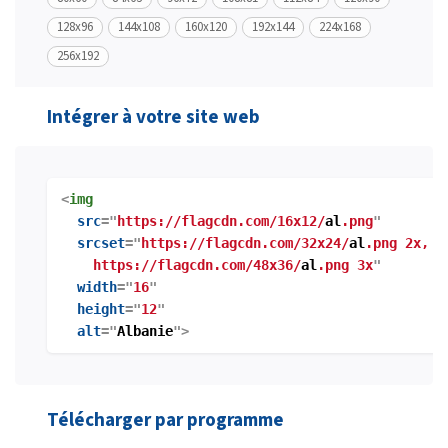
128x96
144x108
160x120
192x144
224x168
256x192
Intégrer à votre site web
<
img
src
="
https://flagcdn.com/16x12/
al
.png
"
srcset
="
https://flagcdn.com/32x24/
al
.png 2x,
https://flagcdn.com/48x36/
al
.png 3x
"
width
="
16
"
height
="
12
"
alt
="
Albanie
">
Télécharger par programme