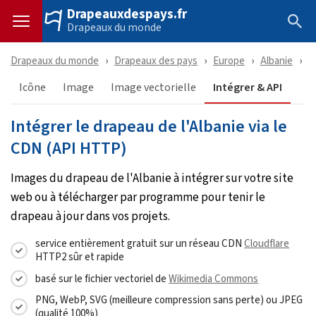
Drapeauxdespays.fr
Drapeaux du monde
Drapeaux du monde
Drapeaux des pays
Europe
Albanie
T
Icône
Image
Image vectorielle
Intégrer & API
Intégrer le drapeau de l'Albanie via le
CDN (API HTTP)
Images du drapeau de l'Albanie à intégrer sur votre site
web ou à télécharger par programme pour tenir le
drapeau à jour dans vos projets.
service entièrement gratuit sur un réseau CDN
Cloudflare
HTTP2 sûr et rapide
basé sur le fichier vectoriel de
Wikimedia Commons
PNG, WebP, SVG (meilleure compression sans perte) ou JPEG
(qualité 100%)