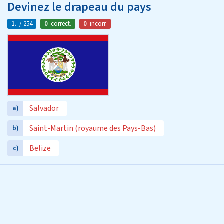
Devinez le drapeau du pays
1.
/ 254
0
correct.
0
incorr.
Salvador
a)
Saint-Martin (royaume des Pays-Bas)
b)
Belize
c)