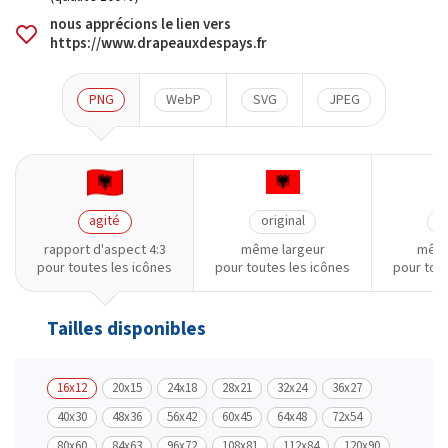
nous apprécions le lien vers
https://www.drapeauxdespays.fr
PNG
WebP
SVG
JPEG
agité
original
o
rapport d'aspect 4:3
même largeur
même
pour toutes les icônes
pour toutes les icônes
pour tou
Tailles disponibles
16x12
20x15
24x18
28x21
32x24
36x27
40x30
48x36
56x42
60x45
64x48
72x54
80x60
84x63
96x72
108x81
112x84
120x90