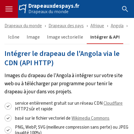
Drapeauxdespays.fr
Drapeaux du monde
Drapeaux du monde
Drapeaux des pays
Afrique
Angola
T
Icône
Image
Image vectorielle
Intégrer & API
Intégrer le drapeau de l'Angola via le
CDN (API HTTP)
Images du drapeau de l'Angola à intégrer sur votre site
web ou à télécharger par programme pour tenir le
drapeau à jour dans vos projets.
service entièrement gratuit sur un réseau CDN
Cloudflare
HTTP2 sûr et rapide
basé sur le fichier vectoriel de
Wikimedia Commons
PNG, WebP, SVG (meilleure compression sans perte) ou JPEG
(qualité 100%)