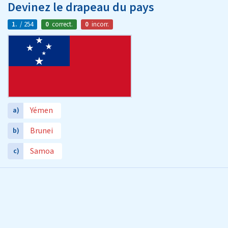
Devinez le drapeau du pays
1.
/ 254
0
correct.
0
incorr.
Yémen
a)
Brunei
b)
Samoa
c)