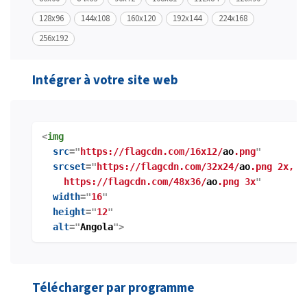
128x96
144x108
160x120
192x144
224x168
256x192
Intégrer à votre site web
<
img
src
="
https://flagcdn.com/16x12/
ao
.png
"
srcset
="
https://flagcdn.com/32x24/
ao
.png 2x,
https://flagcdn.com/48x36/
ao
.png 3x
"
width
="
16
"
height
="
12
"
alt
="
Angola
">
Télécharger par programme