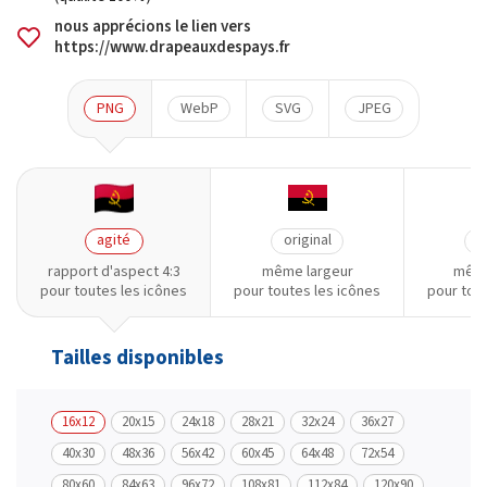
nous apprécions le lien vers
https://www.drapeauxdespays.fr
PNG
WebP
SVG
JPEG
agité
original
o
rapport d'aspect 4:3
même largeur
même
pour toutes les icônes
pour toutes les icônes
pour tou
Tailles disponibles
16x12
20x15
24x18
28x21
32x24
36x27
40x30
48x36
56x42
60x45
64x48
72x54
80x60
84x63
96x72
108x81
112x84
120x90