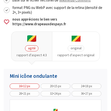
basé sur le fichier vectoriel de
Wikimedia Commons
format PNG ou WebP avec support de la retina (densité de
2×, 3× pixels)
nous apprécions le lien vers
https://www.drapeauxdespays.fr
agité
original
rapport d'aspect 4:3
rapport d'aspect original
Mini icône ondulante
16×12 px
20×15 px
24×18 px
28×21 px
32×24 px
36×27 px