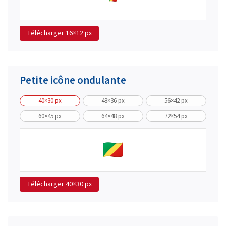
Télécharger
16×12 px
Petite icône ondulante
40×30 px
48×36 px
56×42 px
60×45 px
64×48 px
72×54 px
Télécharger
40×30 px