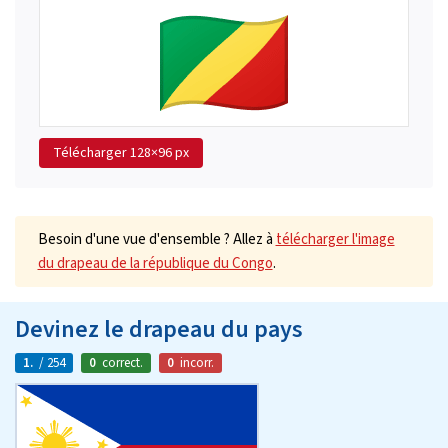
Télécharger
128×96 px
Besoin d'une vue d'ensemble ? Allez à
télécharger l'image
du drapeau de la république du Congo
.
Devinez le drapeau du pays
1.
/ 254
0
correct.
0
incorr.