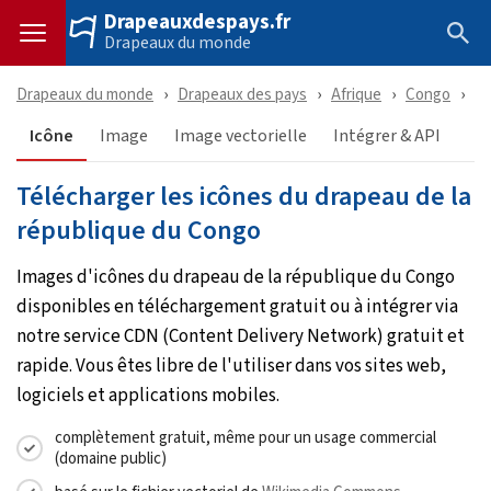
Drapeauxdespays.fr
Drapeaux du monde
Drapeaux du monde
Drapeaux des pays
Afrique
Congo
Té
Icône
Image
Image vectorielle
Intégrer & API
Télécharger les icônes du drapeau de la
république du Congo
Images d'icônes du drapeau de la république du Congo
disponibles en téléchargement gratuit ou à intégrer via
notre service CDN (Content Delivery Network) gratuit et
rapide. Vous êtes libre de l'utiliser dans vos sites web,
logiciels et applications mobiles.
complètement gratuit, même pour un usage commercial
(domaine public)