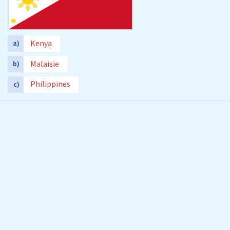
Kenya
a)
Malaisie
b)
Philippines
c)