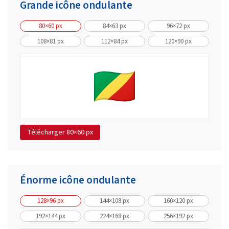
Grande icône ondulante
80×60 px
84×63 px
96×72 px
108×81 px
112×84 px
120×90 px
Télécharger
80×60 px
Énorme icône ondulante
128×96 px
144×108 px
160×120 px
192×144 px
224×168 px
256×192 px