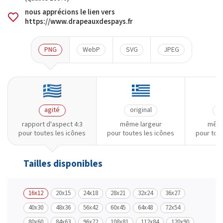
nous apprécions le lien vers
https://www.drapeauxdespays.fr
PNG
WebP
SVG
JPEG
agité
original
o
rapport d'aspect 4:3
même largeur
même
pour toutes les icônes
pour toutes les icônes
pour tou
Tailles disponibles
16x12
20x15
24x18
28x21
32x24
36x27
40x30
48x36
56x42
60x45
64x48
72x54
80x60
84x63
96x72
108x81
112x84
120x90