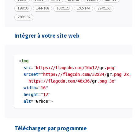
128x96
144x108
160x120
192x144
224x168
256x192
Intégrer à votre site web
<
img
src
="
https://flagcdn.com/16x12/
gr
.png
"
srcset
="
https://flagcdn.com/32x24/
gr
.png 2x,
https://flagcdn.com/48x36/
gr
.png 3x
"
width
="
16
"
height
="
12
"
alt
="
Grèce
">
Télécharger par programme