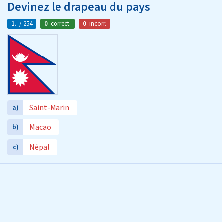
Devinez le drapeau du pays
1.
/ 254
0
correct.
0
incorr.
Saint-Marin
a)
Macao
b)
Népal
c)