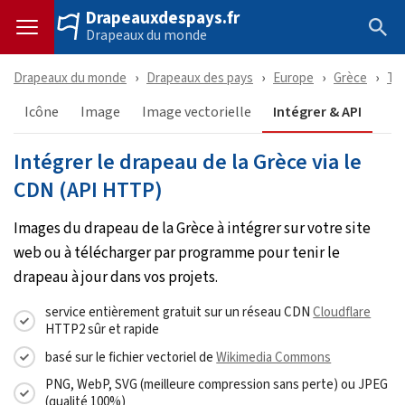
Drapeauxdespays.fr
Drapeaux du monde
Drapeaux du monde
Drapeaux des pays
Europe
Grèce
Té
Icône
Image
Image vectorielle
Intégrer & API
Intégrer le drapeau de la Grèce via le
CDN (API HTTP)
Images du drapeau de la Grèce à intégrer sur votre site
web ou à télécharger par programme pour tenir le
drapeau à jour dans vos projets.
service entièrement gratuit sur un réseau CDN
Cloudflare
HTTP2 sûr et rapide
basé sur le fichier vectoriel de
Wikimedia Commons
PNG, WebP, SVG (meilleure compression sans perte) ou JPEG
(qualité 100%)