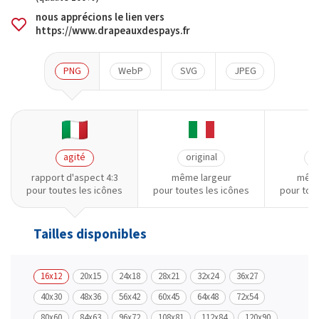
nous apprécions le lien vers
https://www.drapeauxdespays.fr
PNG
WebP
SVG
JPEG
agité
original
o
rapport d'aspect 4:3
même largeur
même
pour toutes les icônes
pour toutes les icônes
pour tou
Tailles disponibles
16x12
20x15
24x18
28x21
32x24
36x27
40x30
48x36
56x42
60x45
64x48
72x54
80x60
84x63
96x72
108x81
112x84
120x90