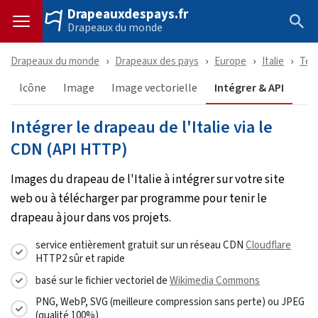
Drapeauxdespays.fr
Drapeaux du monde
Drapeaux du monde
Drapeaux des pays
Europe
Italie
Tél
Icône
Image
Image vectorielle
Intégrer & API
Intégrer le drapeau de l'Italie via le
CDN (API HTTP)
Images du drapeau de l'Italie à intégrer sur votre site
web ou à télécharger par programme pour tenir le
drapeau à jour dans vos projets.
service entièrement gratuit sur un réseau CDN
Cloudflare
HTTP2 sûr et rapide
basé sur le fichier vectoriel de
Wikimedia Commons
PNG, WebP, SVG (meilleure compression sans perte) ou JPEG
(qualité 100%)