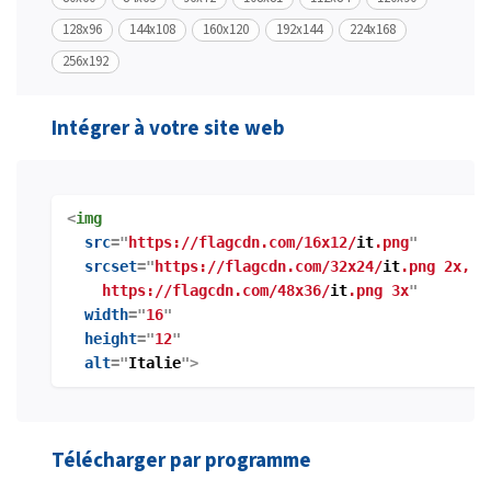
128x96
144x108
160x120
192x144
224x168
256x192
Intégrer à votre site web
<
img
src
="
https://flagcdn.com/16x12/
it
.png
"
srcset
="
https://flagcdn.com/32x24/
it
.png 2x,
https://flagcdn.com/48x36/
it
.png 3x
"
width
="
16
"
height
="
12
"
alt
="
Italie
">
Télécharger par programme