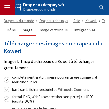
Drapeauxdespays.fr
Drapeaux du monde
Drapeaux du monde
Drapeaux des pays
Asie
Koweït
Télé
Icône
Image
Image vectorielle
Intégrer & API
Télécharger des images du drapeau du
Koweït
Images bitmap du drapeau du Koweït à télécharger
gratuitement.
complètement gratuit, même pour un usage commercial
(domaine public)
basé sur le fichier vectoriel de
Wikimedia Commons
format PNG, WebP (compression sans perte) ou JPEG
(qualité 100%)
nous apprécions le lien vers