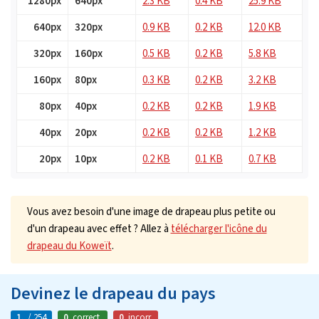
1280px
640px
2.3 KB
0.4 KB
25.9 KB
640px
320px
0.9 KB
0.2 KB
12.0 KB
320px
160px
0.5 KB
0.2 KB
5.8 KB
160px
80px
0.3 KB
0.2 KB
3.2 KB
80px
40px
0.2 KB
0.2 KB
1.9 KB
40px
20px
0.2 KB
0.2 KB
1.2 KB
20px
10px
0.2 KB
0.1 KB
0.7 KB
Vous avez besoin d'une image de drapeau plus petite ou
d'un drapeau avec effet ? Allez à
télécharger l'icône du
drapeau du Koweït
.
Devinez le drapeau du pays
1.
/ 254
0
correct.
0
incorr.