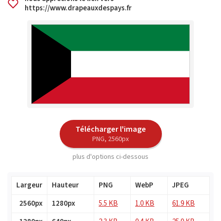
https://www.drapeauxdespays.fr
Télécharger l'image
PNG, 2560px
plus d'options ci-dessous
Largeur
Hauteur
PNG
WebP
JPEG
2560px
1280px
5.5 KB
1.0 KB
61.9 KB