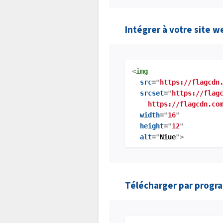
Intégrer à votre site w
<
img
src
="
https://flagcdn
srcset
="
https://flag
https://flagcdn.com
width
="
16
"
height
="
12
"
alt
="
Niue
">
Télécharger par prog