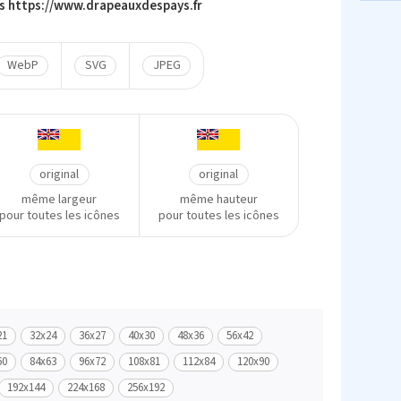
ers https://www.drapeauxdespays.fr
WebP
SVG
JPEG
original
original
même largeur
même hauteur
pour toutes les icônes
pour toutes les icônes
21
32x24
36x27
40x30
48x36
56x42
60
84x63
96x72
108x81
112x84
120x90
192x144
224x168
256x192