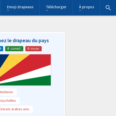
Emoji drapeaux
Télécharger
À propos
ez le drapeau du pays
4
0
correct.
0
incorr.
Moldavie
Seychelles
Émirats arabes unis