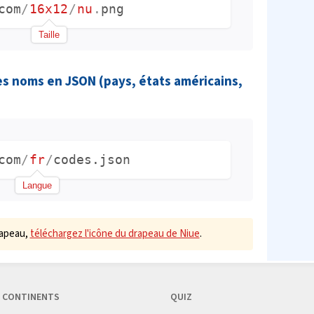
com
/
16x12
/
nu
.
png
Taille
es noms en JSON (pays, états américains,
com
/
fr
/
codes.json
Langue
rapeau,
téléchargez l'icône du drapeau de Niue
.
CONTINENTS
QUIZ