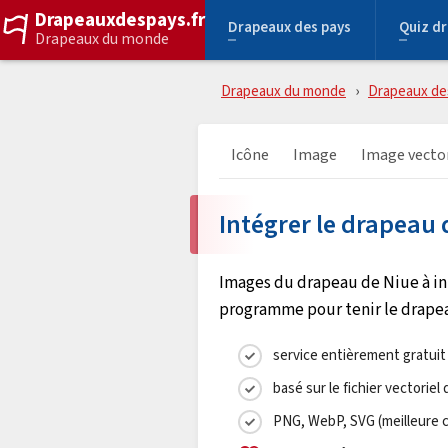
Drapeauxdespays.fr
Drapeaux des pays
Quiz d
Drapeaux du monde
Drapeaux du monde
Drapeaux de
Icône
Image
Image vector
Intégrer le drapeau 
Images du drapeau de Niue à int
programme pour tenir le drapeau
service entièrement gratui
basé sur le fichier vectoriel
PNG, WebP, SVG (meilleure 