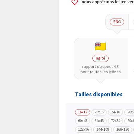
nous apprécions le lien v
PNG
agité
rapport d'aspect 4:3
pour toutes les icônes
Tailles disponibles
16x12
20x15
24x18
28x
60x45
64x48
72x54
80x
128x96
144x108
160x120