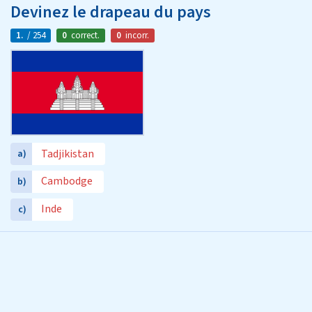
Devinez le drapeau du pays
1.
/ 254
0
correct.
0
incorr.
Tadjikistan
a)
Cambodge
b)
Inde
c)