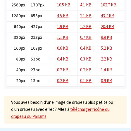
2560px
1707px
10.5 KB
4.1 KB
102.7 KB
1280px
853px
4.5 KB
2.1 KB
43.7 KB
640px
427px
1.9 KB
1.2 KB
20.4 KB
320px
213px
1.1 KB
0.7 KB
9.9 KB
160px
107px
0.6 KB
0.4 KB
5.2 KB
80px
53px
0.4 KB
0.3 KB
2.2 KB
40px
27px
0.2 KB
0.2 KB
1.4 KB
20px
13px
0.2 KB
0.1 KB
0.9 KB
Vous avez besoin d'une image de drapeau plus petite ou
d'un drapeau avec effet ? Allez à
télécharger l'icône du
drapeau du Panama
.