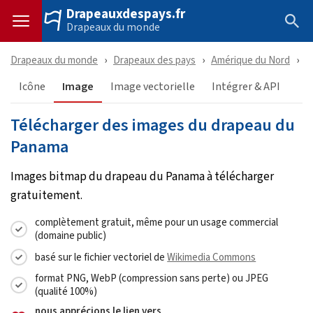
Drapeauxdespays.fr
Drapeaux du monde
Drapeaux du monde
Drapeaux des pays
Amérique du Nord
P
Icône
Image
Image vectorielle
Intégrer & API
Télécharger des images du drapeau du
Panama
Images bitmap du drapeau du Panama à télécharger
gratuitement.
complètement gratuit, même pour un usage commercial
(domaine public)
basé sur le fichier vectoriel de
Wikimedia Commons
format PNG, WebP (compression sans perte) ou JPEG
(qualité 100%)
nous apprécions le lien vers