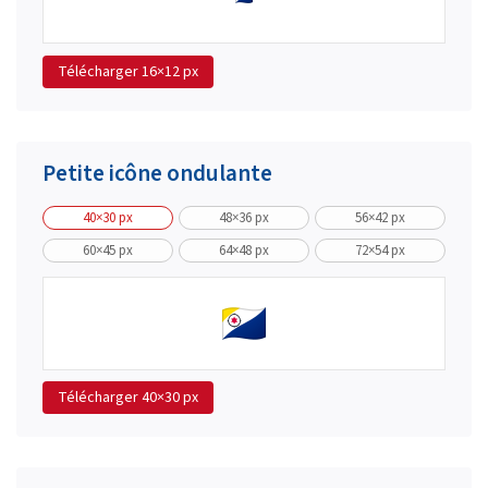
Télécharger
16×12 px
Petite icône ondulante
40×30 px
48×36 px
56×42 px
60×45 px
64×48 px
72×54 px
Télécharger
40×30 px