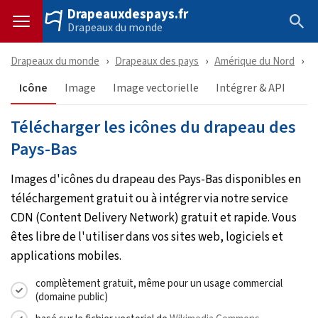
Drapeauxdespays.fr
Drapeaux du monde
Drapeaux du monde
Drapeaux des pays
Amérique du Nord
P
Icône
Image
Image vectorielle
Intégrer & API
Télécharger les icônes du drapeau des
Pays-Bas
Images d'icônes du drapeau des Pays-Bas disponibles en
téléchargement gratuit ou à intégrer via notre service
CDN (Content Delivery Network) gratuit et rapide. Vous
êtes libre de l'utiliser dans vos sites web, logiciels et
applications mobiles.
complètement gratuit, même pour un usage commercial
(domaine public)