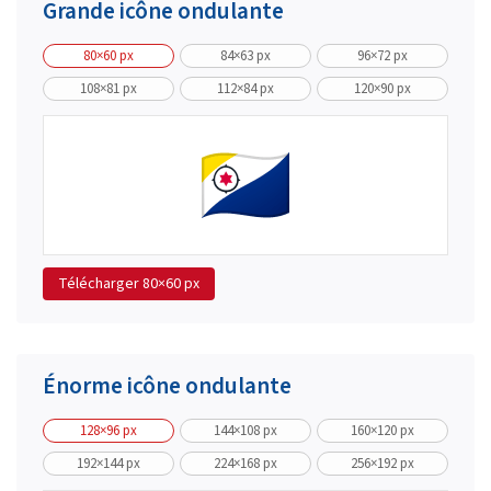
Grande icône ondulante
80×60 px
84×63 px
96×72 px
108×81 px
112×84 px
120×90 px
Télécharger
80×60 px
Énorme icône ondulante
128×96 px
144×108 px
160×120 px
192×144 px
224×168 px
256×192 px