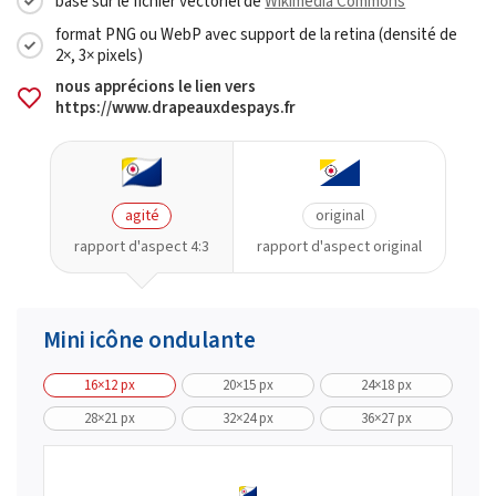
basé sur le fichier vectoriel de
Wikimedia Commons
format PNG ou WebP avec support de la retina (densité de
2×, 3× pixels)
nous apprécions le lien vers
https://www.drapeauxdespays.fr
agité
original
rapport d'aspect 4:3
rapport d'aspect original
Mini icône ondulante
16×12 px
20×15 px
24×18 px
28×21 px
32×24 px
36×27 px