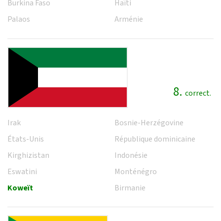
Burkina Faso
Haïti
Palaos
Arménie
8.
correct.
Irak
Bosnie-Herzégovine
États-Unis
République dominicaine
Kirghizistan
Indonésie
Eswatini
Monténégro
Koweït
Birmanie