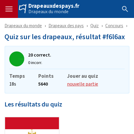
Drapeauxdespays.fr
Drapeaux du monde
Drapeaux du monde
Drapeaux des pays
Quiz
Concours
Ré
Quiz sur les drapeaux, résultat #f6l6ax
20 correct.
0 incorr.
Temps
Points
Jouer au quiz
18s
5640
nouvelle partie
Les résultats du quiz