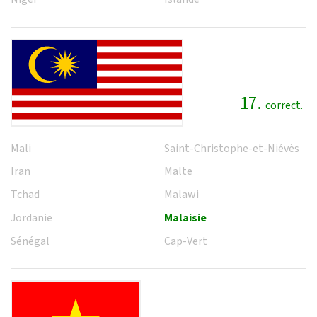
17.
correct.
Mali
Saint-Christophe-et-Niévès
Iran
Malte
Tchad
Malawi
Jordanie
Malaisie
Sénégal
Cap-Vert