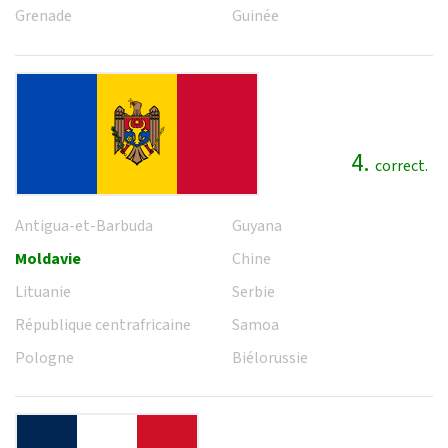
Grenade
Guinée
4.
correct.
Antigua-et-Barbuda
Guyana
Moldavie
Chine
Lituanie
Serbie
République centrafricaine
Samoa
Pologne
Biélorussie