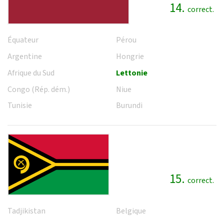
14.
correct.
Équateur
Pérou
Argentine
Hongrie
Afrique du Sud
Lettonie
Congo (Rép. dém.)
Niue
Tunisie
Burundi
15.
correct.
Tadjikistan
Belgique