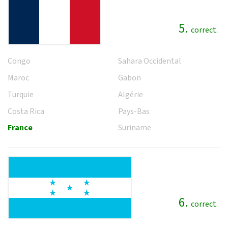
5.
correct.
Congo
Sahara Occidental
Maroc
Gabon
Turquie
Algérie
Costa Rica
Pays-Bas
France
Suriname
6.
correct.