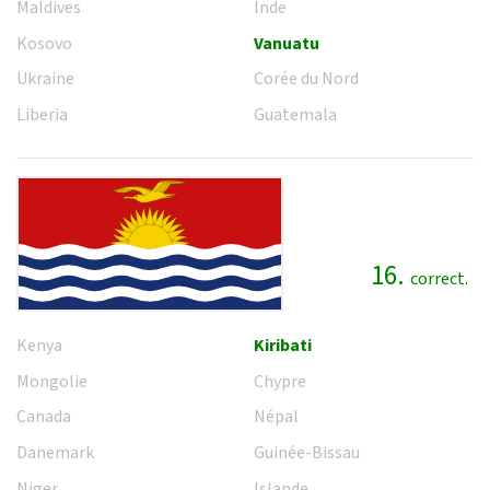
Maldives
Inde
Kosovo
Vanuatu
Ukraine
Corée du Nord
Liberia
Guatemala
16.
correct.
Kenya
Kiribati
Mongolie
Chypre
Canada
Népal
Danemark
Guinée-Bissau
Niger
Islande