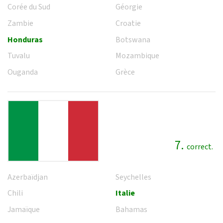
Corée du Sud
Géorgie
Zambie
Croatie
Honduras
Botswana
Tuvalu
Mozambique
Ouganda
Grèce
7.
correct.
Azerbaïdjan
Seychelles
Chili
Italie
Jamaïque
Bahamas