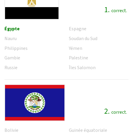
1.
correct.
Égypte
Espagne
Nauru
Soudan du Sud
Philippines
Yémen
Gambie
Palestine
Russie
Îles Salomon
2.
correct.
Bolivie
Guinée équatoriale