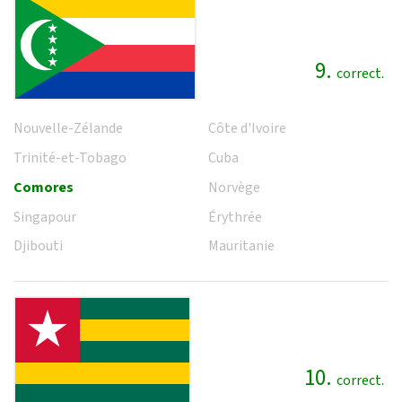
9.
correct.
Nouvelle-Zélande
Côte d'Ivoire
Trinité-et-Tobago
Cuba
Comores
Norvège
Singapour
Érythrée
Djibouti
Mauritanie
10.
correct.