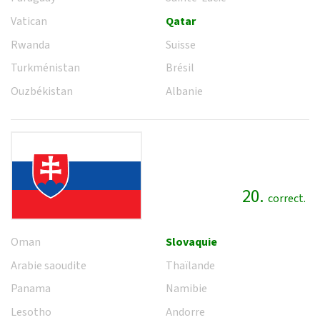
Vatican
Qatar
Rwanda
Suisse
Turkménistan
Brésil
Ouzbékistan
Albanie
20.
correct.
Oman
Slovaquie
Arabie saoudite
Thaïlande
Panama
Namibie
Lesotho
Andorre