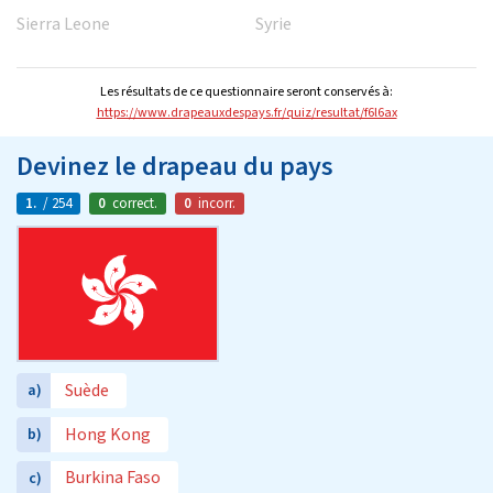
Sierra Leone
Syrie
Les résultats de ce questionnaire seront conservés à:
https://www.drapeauxdespays.fr/quiz/resultat/f6l6ax
Devinez le drapeau du pays
1.
/ 254
0
correct.
0
incorr.
Suède
a)
Hong Kong
b)
Burkina Faso
c)