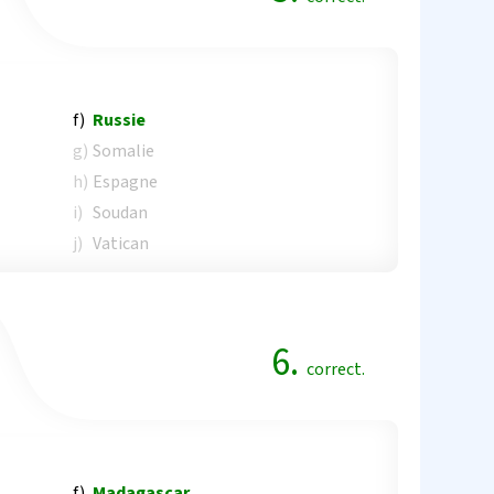
f)
Russie
g)
Somalie
h)
Espagne
i)
Soudan
j)
Vatican
6.
correct.
f)
Madagascar