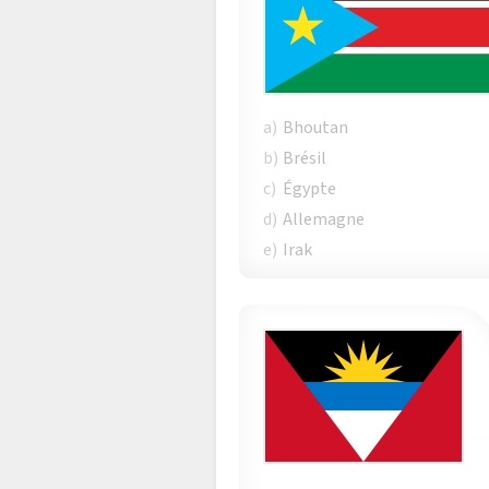
a)
Bhoutan
b)
Brésil
c)
Égypte
d)
Allemagne
e)
Irak