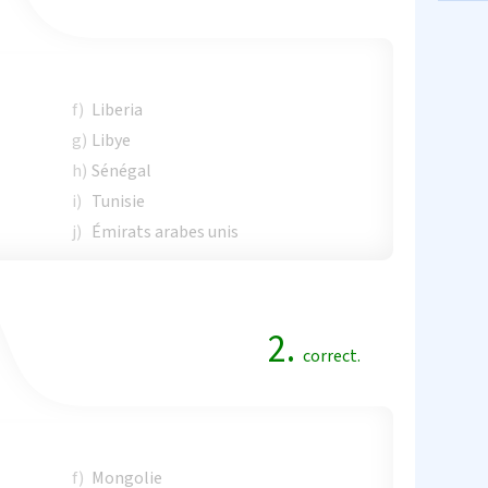
f)
Liberia
g)
Libye
h)
Sénégal
i)
Tunisie
j)
Émirats arabes unis
2.
correct.
f)
Mongolie