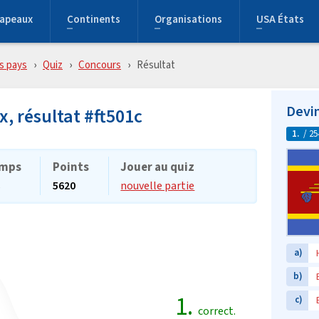
rapeaux
Continents
Organisations
USA États
s pays
Quiz
Concours
Résultat
Devin
x, résultat #ft501c
1.
/ 25
mps
Points
Jouer au quiz
s
5620
nouvelle partie
a)
b)
1.
c)
correct.