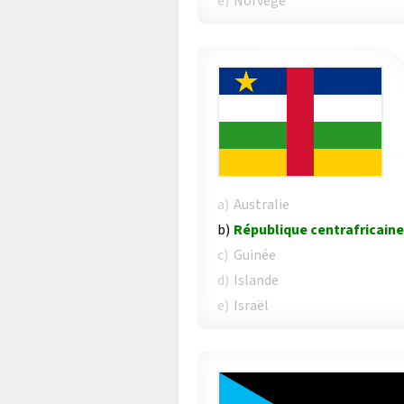
e)
Norvège
a)
Australie
b)
République centrafricaine
c)
Guinée
d)
Islande
e)
Israël