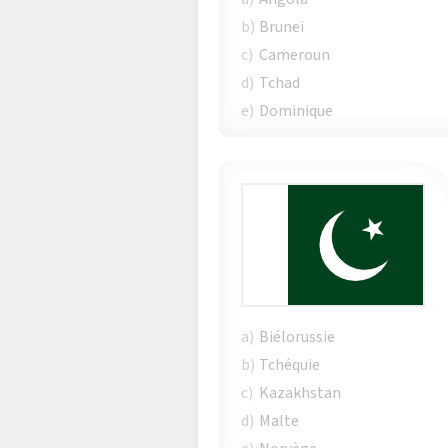
b)
Brunei
c)
Cameroun
d)
Tchad
e)
Dominique
a)
Biélorussie
b)
Tchéquie
c)
Kazakhstan
d)
Malte