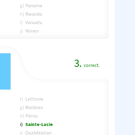
g)
Panama
h)
Rwanda
i)
Vanuatu
j)
Yémen
3.
correct.
f)
Lettonie
g)
Maldives
h)
Pérou
i)
Sainte-Lucie
j)
Ouzbékistan