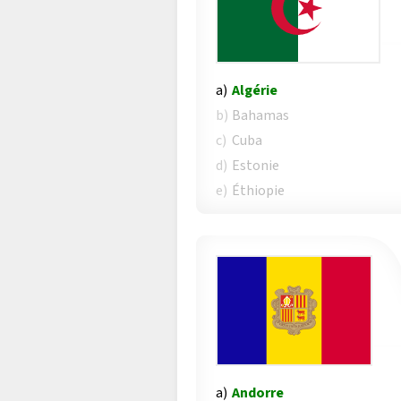
a)
Algérie
b)
Bahamas
c)
Cuba
d)
Estonie
e)
Éthiopie
a)
Andorre