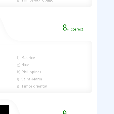
j)
Trinité-et-Tobago
8.
correct.
f)
Maurice
g)
Niue
h)
Philippines
i)
Saint-Marin
j)
Timor oriental
9.