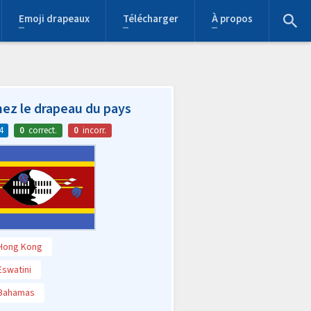
Emoji drapeaux
Télécharger
À propos
ez le drapeau du pays
4
0
correct.
0
incorr.
Hong Kong
Eswatini
Bahamas