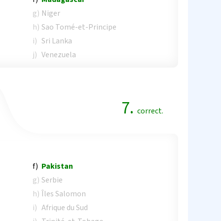
g)
Niger
h)
Sao Tomé-et-Principe
i)
Sri Lanka
j)
Venezuela
7.
correct.
f)
Pakistan
g)
Serbie
h)
Îles Salomon
i)
Afrique du Sud