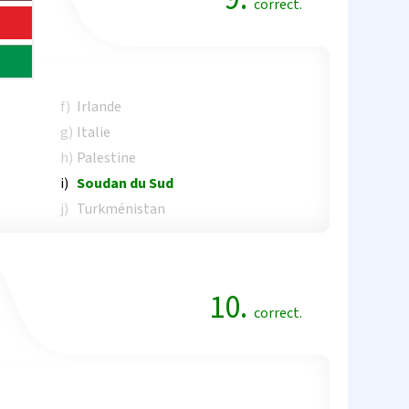
correct.
f)
Irlande
g)
Italie
h)
Palestine
i)
Soudan du Sud
j)
Turkménistan
10.
correct.