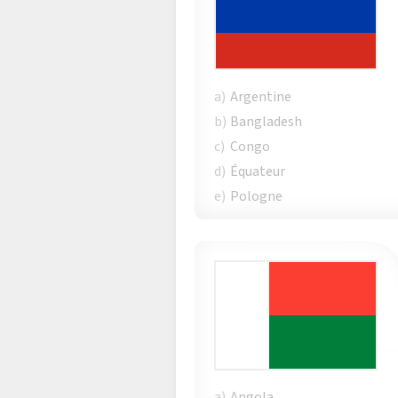
a)
Argentine
b)
Bangladesh
c)
Congo
d)
Équateur
e)
Pologne
a)
Angola