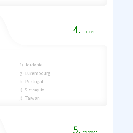
4.
correct.
f)
Jordanie
g)
Luxembourg
h)
Portugal
i)
Slovaquie
j)
Taïwan
5.
correct.