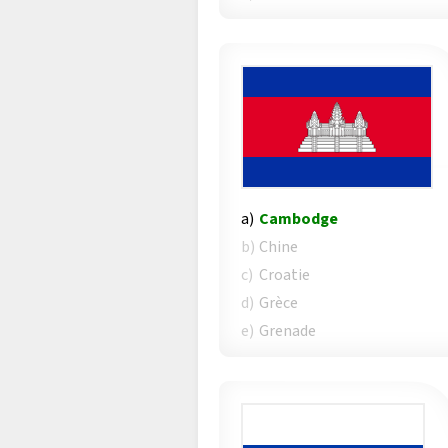
a)
Cambodge
b)
Chine
c)
Croatie
d)
Grèce
e)
Grenade