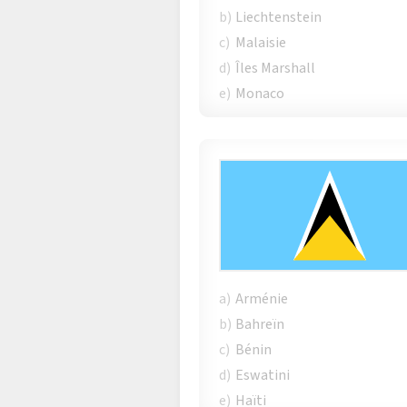
b)
Liechtenstein
c)
Malaisie
d)
Îles Marshall
e)
Monaco
a)
Arménie
b)
Bahreïn
c)
Bénin
d)
Eswatini
e)
Haïti