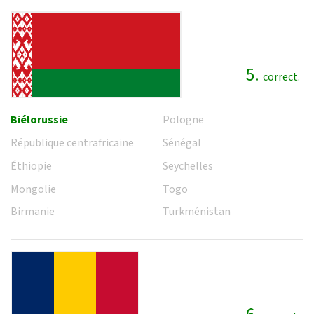
5.
correct.
Biélorussie
Pologne
République centrafricaine
Sénégal
Éthiopie
Seychelles
Mongolie
Togo
Birmanie
Turkménistan