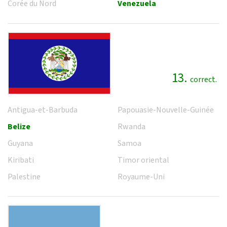
Corée du Nord
Venezuela
13.
correct.
Antigua-et-Barbuda
Papouasie-Nouvelle-Guinée
Belize
Rwanda
Guyana
Samoa
Kiribati
Timor oriental
Palestine
Royaume-Uni