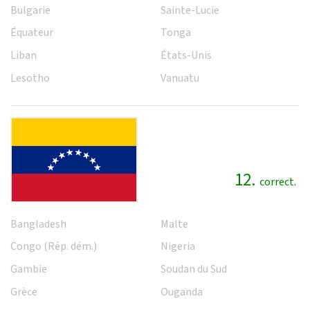
Bulgarie
Sainte-Lucie
Équateur
Tonga
Liban
États-Unis
Lesotho
Vanuatu
12.
correct.
Bangladesh
Malte
Congo (Rép. dém.)
Nigeria
Gambie
Soudan du Sud
Grèce
Ouganda