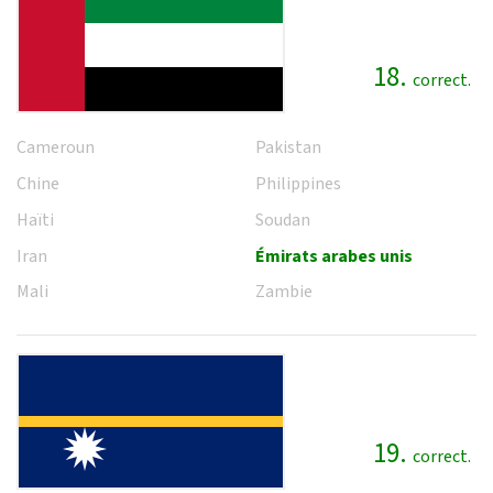
18.
correct.
Cameroun
Pakistan
Chine
Philippines
Haïti
Soudan
Iran
Émirats arabes unis
Mali
Zambie
19.
correct.