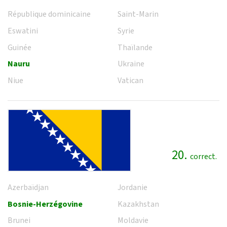
République dominicaine
Saint-Marin
Eswatini
Syrie
Guinée
Thaïlande
Nauru
Ukraine
Niue
Vatican
20.
correct.
Azerbaïdjan
Jordanie
Bosnie-Herzégovine
Kazakhstan
Brunei
Moldavie