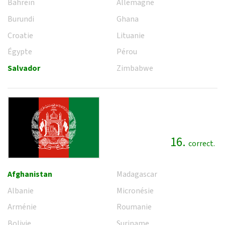
Bahreïn
Allemagne
Burundi
Ghana
Croatie
Lituanie
Égypte
Pérou
Salvador
Zimbabwe
16.
correct.
Afghanistan
Madagascar
Albanie
Micronésie
Arménie
Roumanie
Bolivie
Suriname