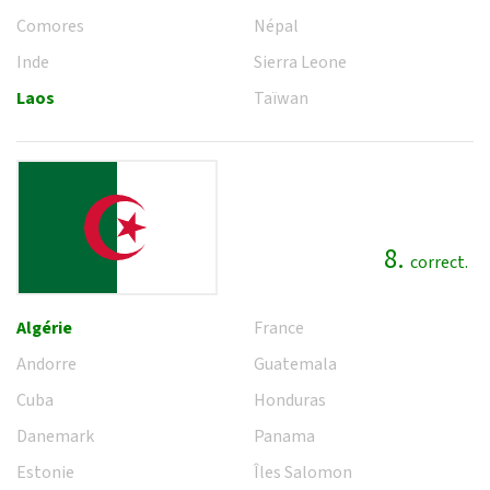
Comores
Népal
Inde
Sierra Leone
Laos
Taïwan
8.
correct.
Algérie
France
Andorre
Guatemala
Cuba
Honduras
Danemark
Panama
Estonie
Îles Salomon