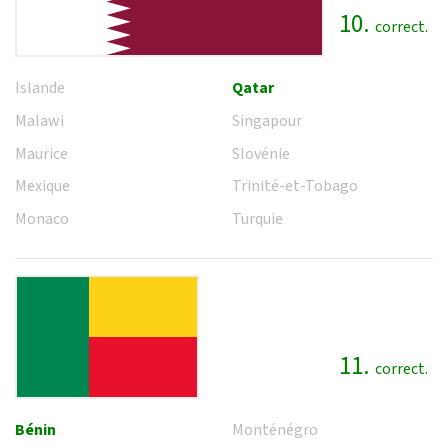
10.
correct.
Islande
Qatar
Malawi
Singapour
Maurice
Slovénie
Mexique
Trinité-et-Tobago
Monaco
Turquie
11.
correct.
Bénin
Monténégro