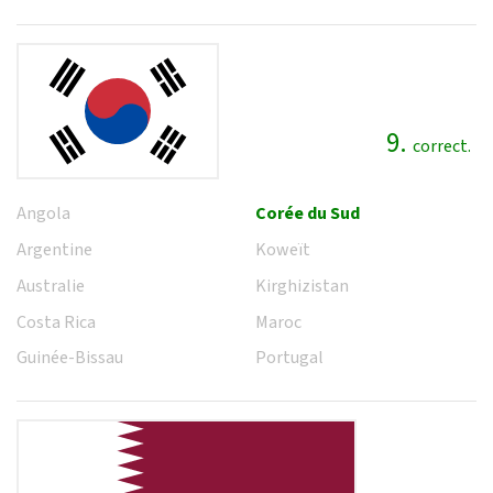
9.
correct.
Angola
Corée du Sud
Argentine
Koweït
Australie
Kirghizistan
Costa Rica
Maroc
Guinée-Bissau
Portugal