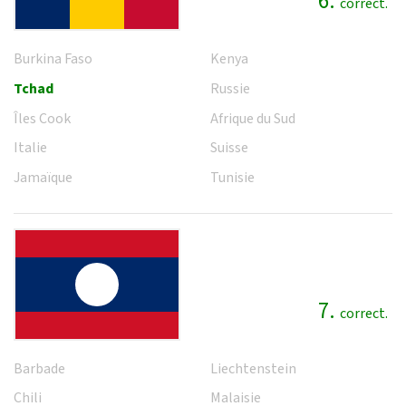
6.
correct.
Burkina Faso
Kenya
Tchad
Russie
Îles Cook
Afrique du Sud
Italie
Suisse
Jamaïque
Tunisie
7.
correct.
Barbade
Liechtenstein
Chili
Malaisie