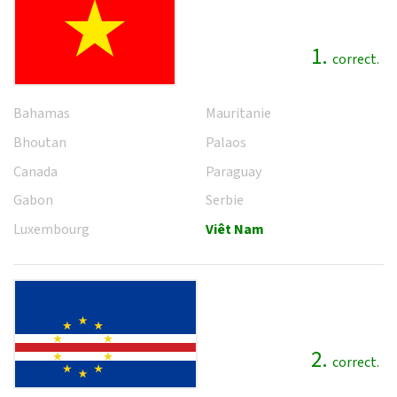
1.
correct.
Bahamas
Mauritanie
Bhoutan
Palaos
Canada
Paraguay
Gabon
Serbie
Luxembourg
Viêt Nam
2.
correct.