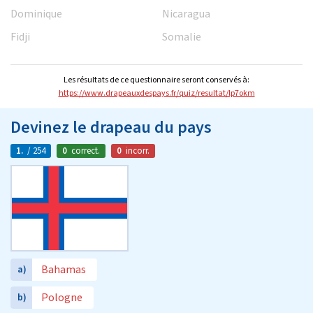
Dominique
Nicaragua
Fidji
Somalie
Les résultats de ce questionnaire seront conservés à:
https://www.drapeauxdespays.fr/quiz/resultat/lp7okm
Devinez le drapeau du pays
1.
/ 254
0
correct.
0
incorr.
Bahamas
a)
Pologne
b)