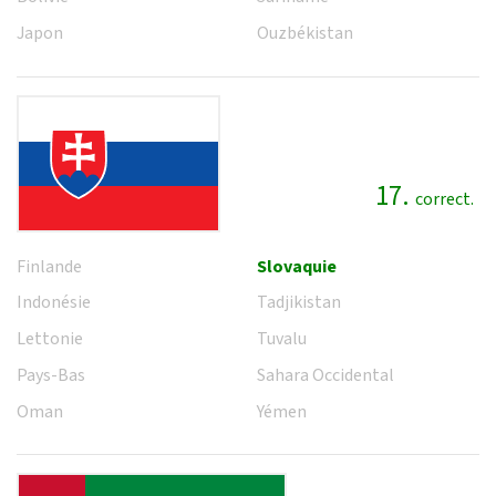
Japon
Ouzbékistan
17.
correct.
Finlande
Slovaquie
Indonésie
Tadjikistan
Lettonie
Tuvalu
Pays-Bas
Sahara Occidental
Oman
Yémen