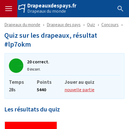
Drapeauxdespays.fr
Drapeaux du monde
Drapeaux du monde
Drapeaux des pays
Quiz
Concours
Ré
Quiz sur les drapeaux, résultat
#lp7okm
20 correct.
0 incorr.
Temps
Points
Jouer au quiz
28s
5440
nouvelle partie
Les résultats du quiz