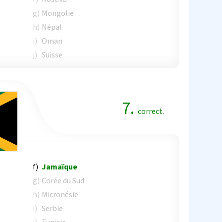
g)
Mongolie
h)
Népal
i)
Oman
j)
Suisse
7.
correct.
f)
Jamaïque
g)
Corée du Sud
h)
Micronésie
i)
Serbie