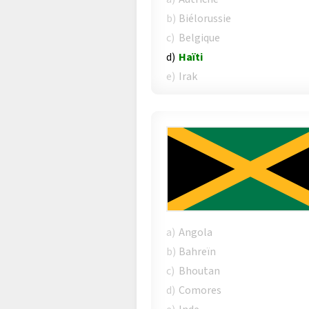
b)
Biélorussie
c)
Belgique
d)
Haïti
e)
Irak
a)
Angola
b)
Bahreïn
c)
Bhoutan
d)
Comores