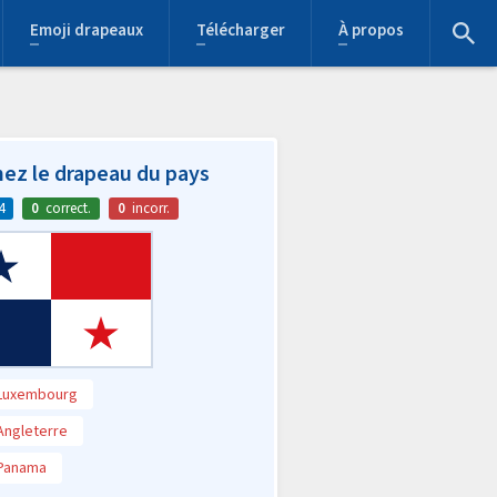
Emoji drapeaux
Télécharger
À propos
ez le drapeau du pays
4
0
correct.
0
incorr.
Luxembourg
Angleterre
Panama