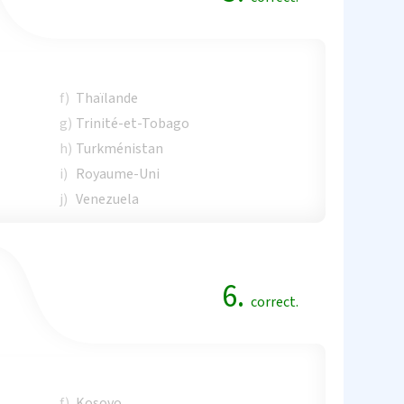
f)
Thaïlande
g)
Trinité-et-Tobago
h)
Turkménistan
i)
Royaume-Uni
j)
Venezuela
6.
correct.
f)
Kosovo