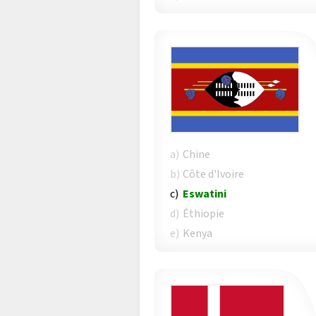
a)
Chine
b)
Côte d'Ivoire
c)
Eswatini
d)
Éthiopie
e)
Kenya