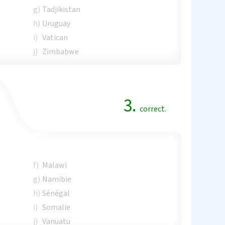
g)
Tadjikistan
h)
Uruguay
i)
Vatican
j)
Zimbabwe
3.
correct.
f)
Malawi
g)
Namibie
h)
Sénégal
i)
Somalie
j)
Vanuatu