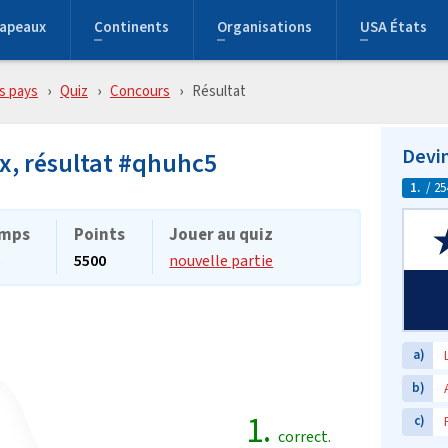
rapeaux
Continents
Organisations
USA États
s pays
Quiz
Concours
Résultat
Devin
x, résultat #qhuhc5
1.
/ 25
mps
Points
Jouer au quiz
s
5500
nouvelle partie
a)
b)
1.
c)
correct.