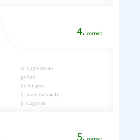
4.
correct.
f)
Kirghizistan
g)
Mali
h)
Panama
i)
Arabie saoudite
j)
Ouganda
5.
correct.