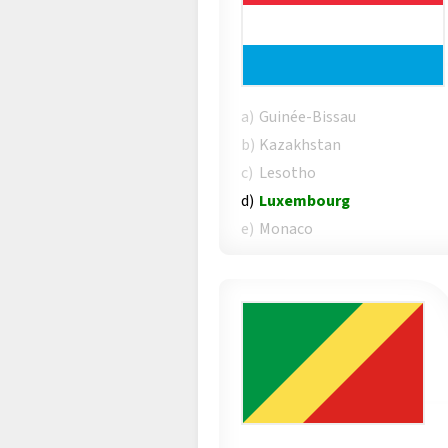
a)
Guinée-Bissau
b)
Kazakhstan
c)
Lesotho
d)
Luxembourg
e)
Monaco