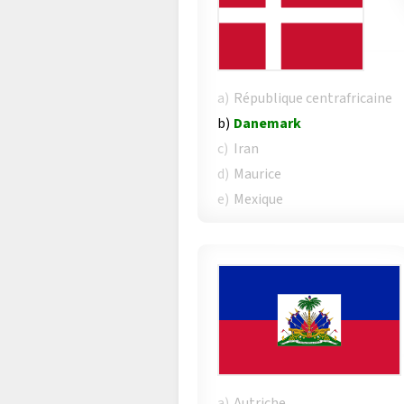
a)
République centrafricaine
b)
Danemark
c)
Iran
d)
Maurice
e)
Mexique
a)
Autriche