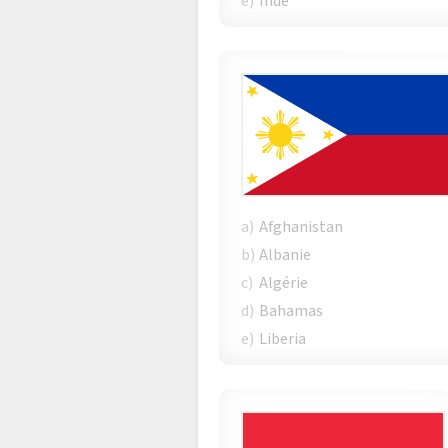
e)
Inde
a)
Afghanistan
b)
Albanie
c)
Algérie
d)
Bahamas
e)
Liberia