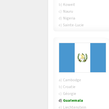
b)
Koweït
c)
Nauru
d)
Nigeria
e)
Sainte-Lucie
a)
Cambodge
b)
Croatie
c)
Géorgie
d)
Guatemala
e)
Liechtenstein