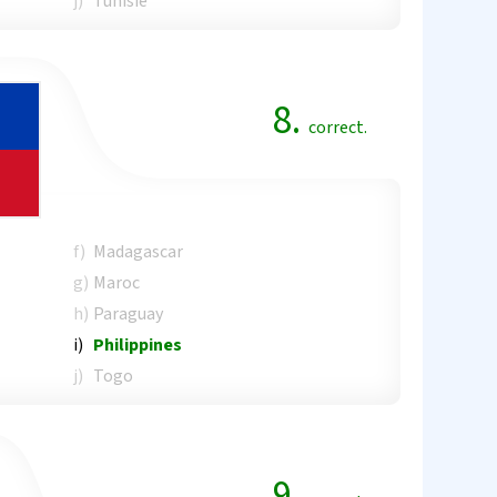
j)
Tunisie
8.
correct.
f)
Madagascar
g)
Maroc
h)
Paraguay
i)
Philippines
j)
Togo
9.