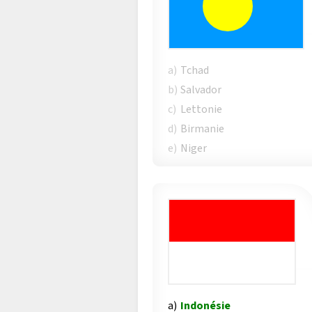
a)
Tchad
b)
Salvador
c)
Lettonie
d)
Birmanie
e)
Niger
a)
Indonésie