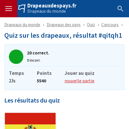
Drapeauxdespays.fr
Drapeaux du monde
Drapeaux du monde
Drapeaux des pays
Quiz
Concours
Ré
Quiz sur les drapeaux, résultat #qitqh1
20 correct.
0 incorr.
Temps
Points
Jouer au quiz
23s
5540
nouvelle partie
Les résultats du quiz