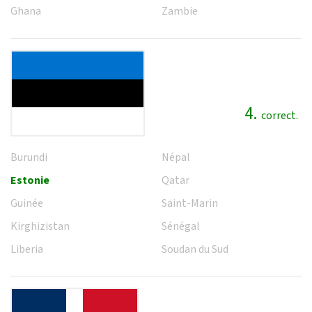
Ghana
Zambie
4.
correct.
Burundi
Népal
Estonie
Qatar
Guinée
Saint-Marin
Kirghizistan
Sénégal
Liberia
Soudan du Sud