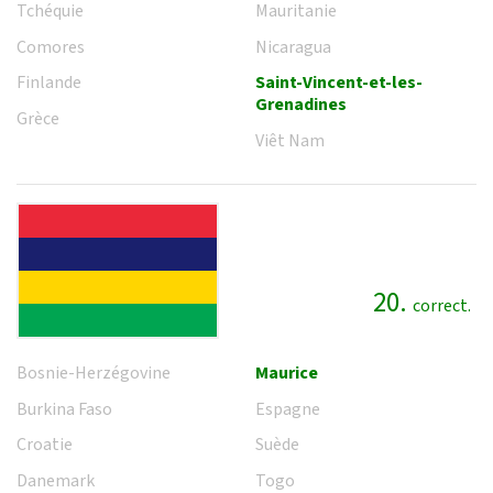
Tchéquie
Mauritanie
Comores
Nicaragua
Finlande
Saint-Vincent-et-les-
Grenadines
Grèce
Viêt Nam
20.
correct.
Bosnie-Herzégovine
Maurice
Burkina Faso
Espagne
Croatie
Suède
Danemark
Togo