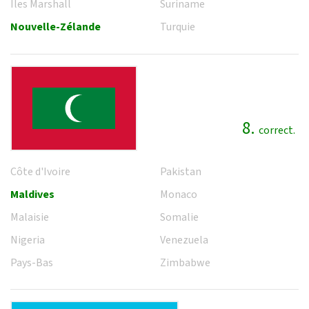
Îles Marshall
Suriname
Nouvelle-Zélande
Turquie
8.
correct.
Côte d'Ivoire
Pakistan
Maldives
Monaco
Malaisie
Somalie
Nigeria
Venezuela
Pays-Bas
Zimbabwe