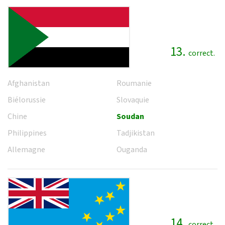
13.
correct.
Afghanistan
Roumanie
Biélorussie
Slovaquie
Chine
Soudan
Philippines
Tadjikistan
Allemagne
Ouganda
14.
correct.