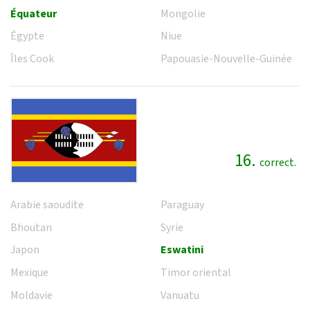
Équateur
Mongolie
Égypte
Niue
Îles Cook
Papouasie-Nouvelle-Guinée
16.
correct.
Arabie saoudite
Paraguay
Bhoutan
Syrie
Japon
Eswatini
Mexique
Timor oriental
Moldavie
Vanuatu