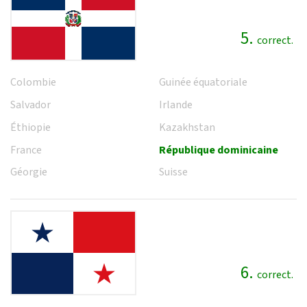
5.
correct.
Colombie
Guinée équatoriale
Salvador
Irlande
Éthiopie
Kazakhstan
France
République dominicaine
Géorgie
Suisse
6.
correct.