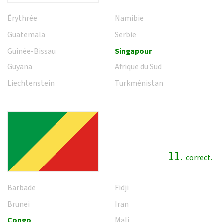
Érythrée
Namibie
Guatemala
Serbie
Guinée-Bissau
Singapour
Guyana
Afrique du Sud
Liechtenstein
Turkménistan
11.
correct.
Barbade
Fidji
Brunei
Iran
Congo
Mali