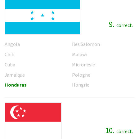
9.
correct.
Angola
Îles Salomon
Chili
Malawi
Cuba
Micronésie
Jamaïque
Pologne
Honduras
Hongrie
10.
correct.