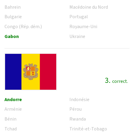
Bahreïn
Macédoine du Nord
Bulgarie
Portugal
Congo (Rép. dém.)
Royaume-Uni
Gabon
Ukraine
3.
correct.
Andorre
Indonésie
Arménie
Pérou
Bénin
Rwanda
Tchad
Trinité-et-Tobago