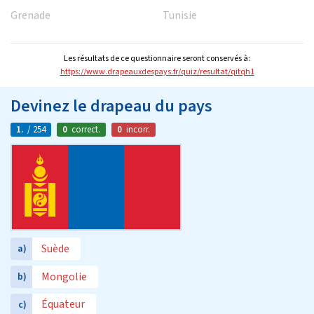
Grenade
Tunisie
Les résultats de ce questionnaire seront conservés à:
https://www.drapeauxdespays.fr/quiz/resultat/qitqh1
Devinez le drapeau du pays
1.
/ 254
0
correct.
0
incorr.
Suède
a)
Mongolie
b)
Équateur
c)