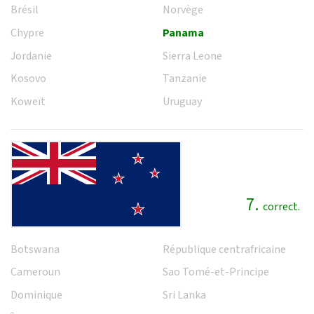
Brésil
Norvège
Chypre
Panama
Jordanie
Sierra Leone
Kosovo
Tanzanie
Koweït
Uruguay
7.
correct.
Botswana
République centrafricaine
Cameroun
Sao Tomé-et-Principe
Dominique
Sri Lanka