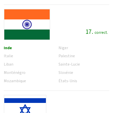
17.
correct.
Inde
Niger
Italie
Palestine
Liban
Sainte-Lucie
Monténégro
Slovénie
Mozambique
États-Unis