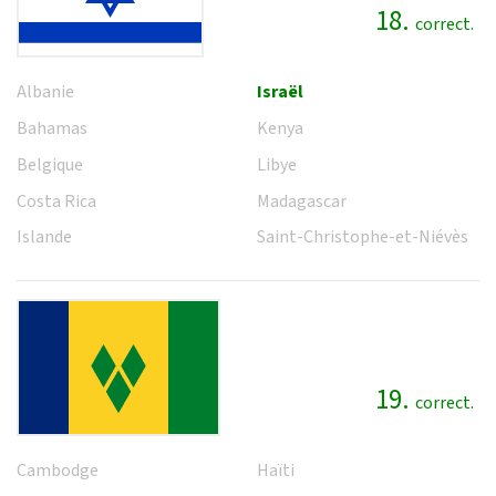
18.
correct.
Albanie
Israël
Bahamas
Kenya
Belgique
Libye
Costa Rica
Madagascar
Islande
Saint-Christophe-et-Niévès
19.
correct.
Cambodge
Haïti