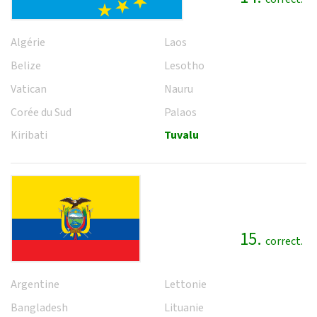
Algérie
Laos
Belize
Lesotho
Vatican
Nauru
Corée du Sud
Palaos
Kiribati
Tuvalu
15.
correct.
Argentine
Lettonie
Bangladesh
Lituanie