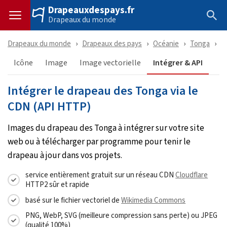
Drapeauxdespays.fr
Drapeaux du monde
Drapeaux du monde
Drapeaux des pays
Océanie
Tonga
T
Icône
Image
Image vectorielle
Intégrer & API
Intégrer le drapeau des Tonga via le
CDN (API HTTP)
Images du drapeau des Tonga à intégrer sur votre site
web ou à télécharger par programme pour tenir le
drapeau à jour dans vos projets.
service entièrement gratuit sur un réseau CDN
Cloudflare
HTTP2 sûr et rapide
basé sur le fichier vectoriel de
Wikimedia Commons
PNG, WebP, SVG (meilleure compression sans perte) ou JPEG
(qualité 100%)