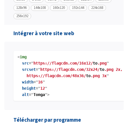
128x96
144x108
160x120
192x144
224x168
256x192
Intégrer à votre site web
<
img
src
="
https://flagcdn.com/16x12/
to
.png
"
srcset
="
https://flagcdn.com/32x24/
to
.png 2x,
https://flagcdn.com/48x36/
to
.png 3x
"
width
="
16
"
height
="
12
"
alt
="
Tonga
">
Télécharger par programme