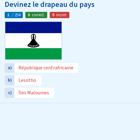
Devinez le drapeau du pays
1.
/ 254
0
correct.
0
incorr.
République centrafricaine
a)
Lesotho
b)
Îles Malouines
c)