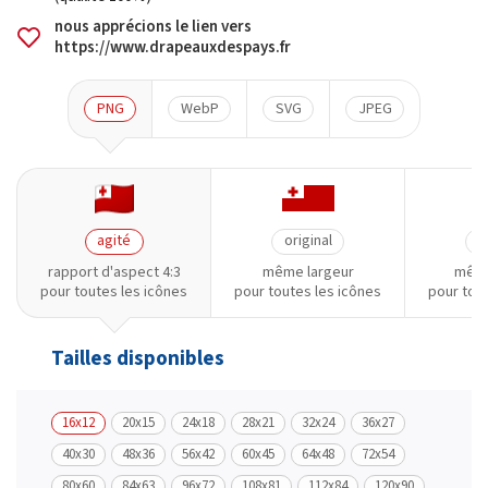
nous apprécions le lien vers
https://www.drapeauxdespays.fr
PNG
WebP
SVG
JPEG
agité
original
o
rapport d'aspect 4:3
même largeur
même
pour toutes les icônes
pour toutes les icônes
pour tou
Tailles disponibles
16x12
20x15
24x18
28x21
32x24
36x27
40x30
48x36
56x42
60x45
64x48
72x54
80x60
84x63
96x72
108x81
112x84
120x90