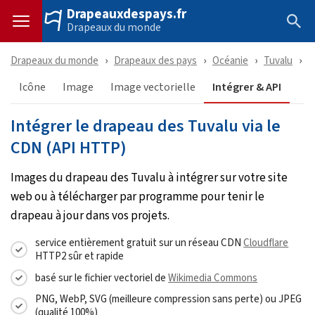
Drapeauxdespays.fr
Drapeaux du monde
Drapeaux du monde
Drapeaux des pays
Océanie
Tuvalu
T
Icône
Image
Image vectorielle
Intégrer & API
Intégrer le drapeau des Tuvalu via le
CDN (API HTTP)
Images du drapeau des Tuvalu à intégrer sur votre site
web ou à télécharger par programme pour tenir le
drapeau à jour dans vos projets.
service entièrement gratuit sur un réseau CDN
Cloudflare
HTTP2 sûr et rapide
basé sur le fichier vectoriel de
Wikimedia Commons
PNG, WebP, SVG (meilleure compression sans perte) ou JPEG
(qualité 100%)