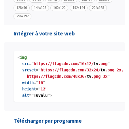
128x96
144x108
160x120
192x144
224x168
256x192
Intégrer à votre site web
<
img
src
="
https://flagcdn.com/16x12/
tv
.png
"
srcset
="
https://flagcdn.com/32x24/
tv
.png 2x,
https://flagcdn.com/48x36/
tv
.png 3x
"
width
="
16
"
height
="
12
"
alt
="
Tuvalu
">
Télécharger par programme