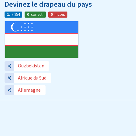
Devinez le drapeau du pays
1.
/ 254
0
correct.
0
incorr.
Ouzbékistan
a)
Afrique du Sud
b)
Allemagne
c)