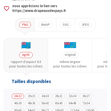
nous apprécions le lien vers
https://www.drapeauxdespays.fr
PNG
WebP
SVG
JPEG
agité
original
o
rapport d'aspect 4:3
même largeur
même
pour toutes les icônes
pour toutes les icônes
pour tou
Tailles disponibles
16x12
20x15
24x18
28x21
32x24
36x27
40x30
48x36
56x42
60x45
64x48
72x54
80x60
84x63
96x72
108x81
112x84
120x90