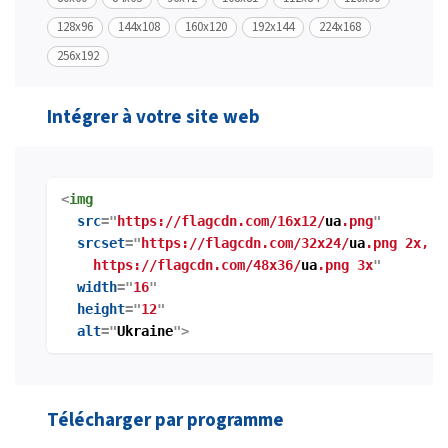
128x96
144x108
160x120
192x144
224x168
256x192
Intégrer à votre site web
<
img
src
="
https://flagcdn.com/16x12/
ua
.png
"
srcset
="
https://flagcdn.com/32x24/
ua
.png 2x,
https://flagcdn.com/48x36/
ua
.png 3x
"
width
="
16
"
height
="
12
"
alt
="
Ukraine
">
Télécharger par programme