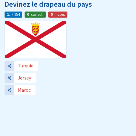
Devinez le drapeau du pays
1.
/ 254
0
correct.
0
incorr.
Turquie
a)
Jersey
b)
Maroc
c)