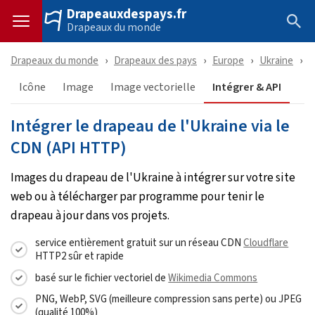
Drapeauxdespays.fr
Drapeaux du monde
Drapeaux du monde
Drapeaux des pays
Europe
Ukraine
T
Icône
Image
Image vectorielle
Intégrer & API
Intégrer le drapeau de l'Ukraine via le
CDN (API HTTP)
Images du drapeau de l'Ukraine à intégrer sur votre site
web ou à télécharger par programme pour tenir le
drapeau à jour dans vos projets.
service entièrement gratuit sur un réseau CDN
Cloudflare
HTTP2 sûr et rapide
basé sur le fichier vectoriel de
Wikimedia Commons
PNG, WebP, SVG (meilleure compression sans perte) ou JPEG
(qualité 100%)