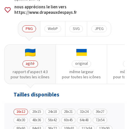
nous apprécions le lien vers
https://www.drapeauxdespays.fr
PNG
WebP
SVG
JPEG
agité
original
o
rapport d'aspect 4:3
même largeur
même
pour toutes les icônes
pour toutes les icônes
pour tou
Tailles disponibles
16x12
20x15
24x18
28x21
32x24
36x27
40x30
48x36
56x42
60x45
64x48
72x54
80x60
84x63
96x72
108x81
112x84
120x90