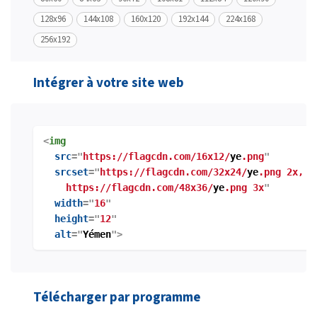
128x96
144x108
160x120
192x144
224x168
256x192
Intégrer à votre site web
<
img
src
="
https://flagcdn.com/16x12/
ye
.png
"
srcset
="
https://flagcdn.com/32x24/
ye
.png 2x,
https://flagcdn.com/48x36/
ye
.png 3x
"
width
="
16
"
height
="
12
"
alt
="
Yémen
">
Télécharger par programme