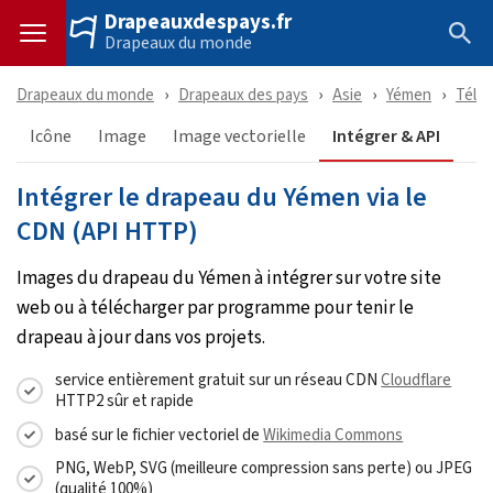
Drapeauxdespays.fr
Drapeaux du monde
Drapeaux du monde
Drapeaux des pays
Asie
Yémen
Télé
Icône
Image
Image vectorielle
Intégrer & API
Intégrer le drapeau du Yémen via le
CDN (API HTTP)
Images du drapeau du Yémen à intégrer sur votre site
web ou à télécharger par programme pour tenir le
drapeau à jour dans vos projets.
service entièrement gratuit sur un réseau CDN
Cloudflare
HTTP2 sûr et rapide
basé sur le fichier vectoriel de
Wikimedia Commons
PNG, WebP, SVG (meilleure compression sans perte) ou JPEG
(qualité 100%)