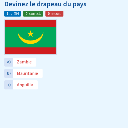
Devinez le drapeau du pays
1.
/ 254
0
correct.
0
incorr.
Zambie
a)
Mauritanie
b)
Anguilla
c)