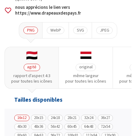
nous apprécions le lien vers
https://www.drapeauxdespays.fr
PNG
WebP
SVG
JPEG
agité
original
o
rapport d'aspect 4:3
même largeur
même
pour toutes les icônes
pour toutes les icônes
pour tou
Tailles disponibles
16x12
20x15
24x18
28x21
32x24
36x27
40x30
48x36
56x42
60x45
64x48
72x54
80x60
84x63
96x72
108x81
112x84
120x90